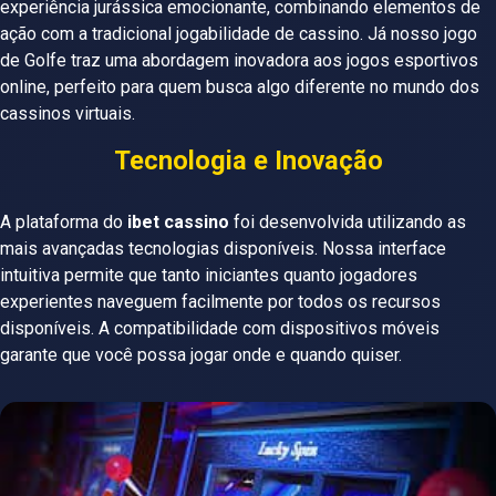
experiência jurássica emocionante, combinando elementos de
ação com a tradicional jogabilidade de cassino. Já nosso jogo
de Golfe traz uma abordagem inovadora aos jogos esportivos
online, perfeito para quem busca algo diferente no mundo dos
cassinos virtuais.
Tecnologia e Inovação
A plataforma do
ibet cassino
foi desenvolvida utilizando as
mais avançadas tecnologias disponíveis. Nossa interface
intuitiva permite que tanto iniciantes quanto jogadores
experientes naveguem facilmente por todos os recursos
disponíveis. A compatibilidade com dispositivos móveis
garante que você possa jogar onde e quando quiser.