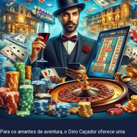
Para os amantes de aventura, o Dino Caçador oferece uma