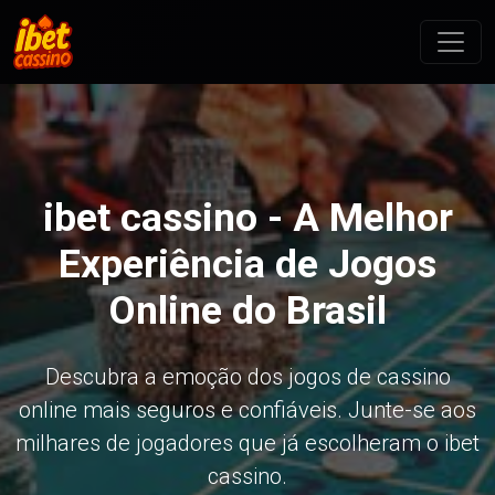
ibet cassino - A Melhor
Experiência de Jogos
Online do Brasil
Descubra a emoção dos jogos de cassino
online mais seguros e confiáveis. Junte-se aos
milhares de jogadores que já escolheram o ibet
cassino.