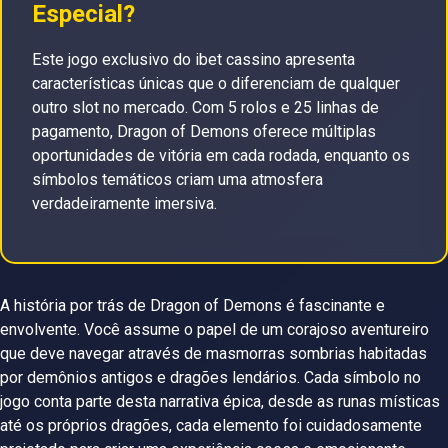
Especial?
Este jogo exclusivo do ibet cassino apresenta
características únicas que o diferenciam de qualquer
outro slot no mercado. Com 5 rolos e 25 linhas de
pagamento, Dragon of Demons oferece múltiplas
oportunidades de vitória em cada rodada, enquanto os
símbolos temáticos criam uma atmosfera
verdadeiramente imersiva.
A história por trás de Dragon of Demons é fascinante e
envolvente. Você assume o papel de um corajoso aventureiro
que deve navegar através de masmorras sombrias habitadas
por demônios antigos e dragões lendários. Cada símbolo no
jogo conta parte desta narrativa épica, desde as runas místicas
até os próprios dragões, cada elemento foi cuidadosamente