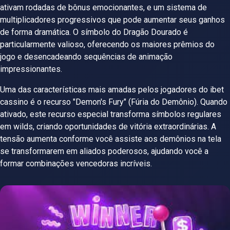
ativam rodadas de bônus emocionantes, e um sistema de
multiplicadores progressivos que pode aumentar seus ganhos
de forma dramática. O símbolo do Dragão Dourado é
particularmente valioso, oferecendo os maiores prêmios do
jogo e desencadeando sequências de animação
impressionantes.
Uma das características mais amadas pelos jogadores do ibet
cassino é o recurso "Demon's Fury" (Fúria do Demônio). Quando
ativado, este recurso especial transforma símbolos regulares
em wilds, criando oportunidades de vitória extraordinárias. A
tensão aumenta conforme você assiste aos demônios na tela
se transformarem em aliados poderosos, ajudando você a
formar combinações vencedoras incríveis.